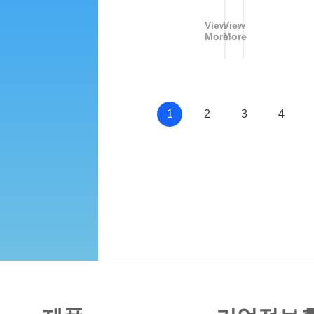
5
5
View
View
년
년
More
More
1
1
1
0
월
월
1
2
3
4
호
호
스
스
펙
펙
스
스
뉴
뉴
스
스
레
레
터
터