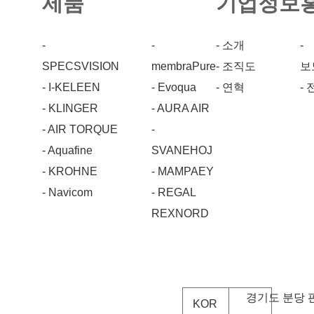
제품
기업정보
-
-
- 소개
-
SPECSVISION
membraPure
- 조직도
보
- I-KELEEN
- Evoqua
- 연혁
-
- KLINGER
- AURA AIR
- AIR TORQUE
-
- Aquafine
SVANEHOJ
- KROHNE
- MAMPAEY
- Navicom
- REGAL
REXNORD
경기도 분당 
KOR