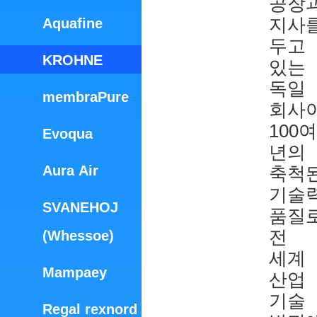
공장
지사
Aquafine
두고
KROHNE
있는
독일
membraPure
회사이
100여
Evoqua
년의
Aura Air
축척
기술
SVANEHOJ
품질
전
(Whessoe)
세계
Mampaey
산업
기술
Regal rexnord