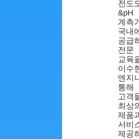
전도
&pH
계측
국내
공급
전문
교육
이수
엔지
통해
고객
최상
제품
서비
제공