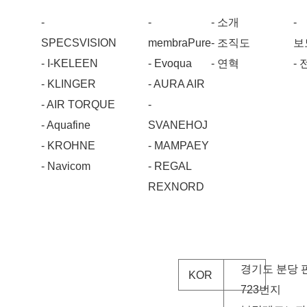
-
-
- 소개
-
SPECSVISION
membraPure
- 조직도
보
- I-KELEEN
- Evoqua
- 연혁
-
- KLINGER
- AURA AIR
- AIR TORQUE
-
- Aquafine
SVANEHOJ
- KROHNE
- MAMPAEY
- Navicom
- REGAL
REXNORD
경기도 분당 
KOR
723번지