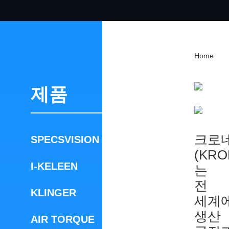
Home
제품
크로
SPECSVISION
(KRO
I-KELEEN
는
전
KLINGER
세계
생산
AIR TORQUE