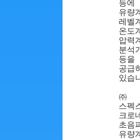
등에
유량계
레벨계
온도계
압력계
분석
등을
공급
있습니
㈜
스펙
크로
초음
유량계