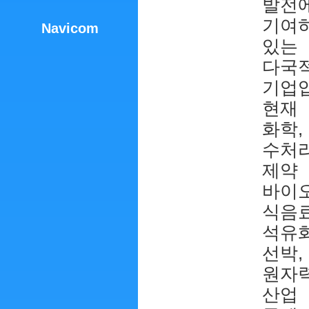
발전
기여
Navicom
있는
다국
기업
현재
화학,
수처리
제약
바이오
식음료
석유화
선박,
원자
산업