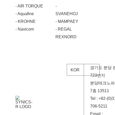
- AIR TORQUE
-
- Aquafine
SVANEHOJ
- KROHNE
- MAMPAEY
- Navicom
- REGAL
REXNORD
경기도 분당 
KOR
723번지
분당테크노파크
7층 13511
Tel : +82-(0)3
706-5211
Email :